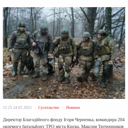
12:25 24.02.2023
Суспільство
Новини
Директор Благодійного фонду Ігоря Черненка, командира 204
окремого батальйону ТРО міста Києва, Максим Тютюнников