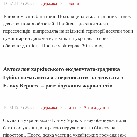
12:57 31.05.2023
Держава
Новини
У повномасштабній війні Полтавщина стала надійним тилом
для фронтових областей. Прийняла десятки тисяч
переселенців, відправляла на звільнені території десятки тонн
гуманітарної допомоги, техніки й укріпляла свою
обороноздатність. Про це у вівторок, 30 травня,...
Автосалон харківського ексдепутата-зрадника
Губіна намагаються «переписати» на депутата з
Блоку Кернеса – розслідування журналістів
16:00 19.05.2023
Держава
Статті
Антикорупція
Окупація українського Криму 9 років тому обернулася для
багатьох українців втратою нерухомості та бізнесу на
півострові. Проте, деяка частина українських громадян аж