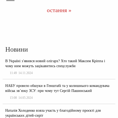
остання »
Новини
В Україні з'явився новий олігарх? Хто такий Максим Кріппа і
чому ним можуть зацікавитись спецслужби
11:49
14.11.2024
НАБУ провело обшуки в Генштабі та у колишнього командувача
військ зв’язку ЗСУ: при чому тут Сергій Пашинський
15:08
14.05.2024
Наталія Холоденко взяла участь у благодійному проєкті для
українських дітей-сиріт