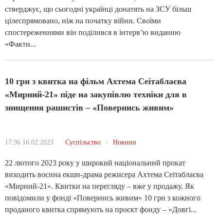
стверджує, що сьогодні українці донатять на ЗСУ більш
цілеспрямовано, ніж на початку війни. Своїми
спостереженнями він поділився в інтерв’ю виданню
«Факти...
10 грн з квитка на фільм Ахтема Сеітаблаєва
«Мирний-21» піде на закупівлю техніки для в
знищення рашистів – «Повернись живим»
17:36 16.02.2023
Суспільство
Новини
22 лютого 2023 року у широкий національний прокат
виходить воєнна екшн-драма режисера Ахтема Сеітаблаєва
«Мирний-21». Квитки на перегляду – вже у продажу. Як
повідомили у фонді «Повернись живим» 10 грн з кожного
проданого квитка спрямують на проєкт фонду – «Довгі...