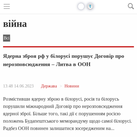
Перейти к основному содержанию
війна
Всі
Ядерна зброя рф у білорусі порушує Договір про
нерозповсюдження – Литва в ООН
13:48 14.06.2023
Держава
Новини
Розмістивши ядерну зброю в білорусі, росія та білорусь
порушили міжнародний Договір про нерозповсюдження
ядерної зброї. Більше того, такі дії є порушенням росією
положень Будапештського меморандуму щодо самої білорусі.
Радбез ООН повинен залишатися зосередженим на...