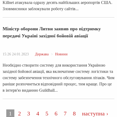
Killnet атакувала одразу десять найбільших аеропортів США.
Зловмисники заблокували роботу сайтів...
Міністр оборони Литви заявив про підтримку
передачі Україні західної бойовій авіації
15:26 24.01.2023
Держава
Новини
Необхідно створити систему для використання Україною
західної бойової авіації, яка включатиме систему логістики та
систему забезпечення технічного обслуговування літаків. Чим
раніше розпочнеться відповідний процес, тим краще. Про це
в інтерв'ю виданню Guildhall...
Страницы
1
2
3
4
5
6
7
8
наступна ›