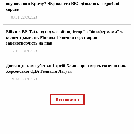
окупованого Криму? Журналісти ВВС дізнались подробиці
справи
08:01
22.09.2023
Бійки в ВР, Таїланд під час війни, історії з “ботофермами” та
колцентрами: як Микола Тищенко перетворив
законотворчість на піар
17:15
18.09.2023
Довели до самогубства: Сергій Хлань про смерть ексочільника
Херсонської ОДА Геннадія Лагути
21:44
17.09.2023
Всі новини