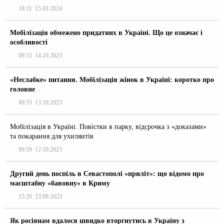
18:31
15.03.2024
Мобілізація обмежено придатних в Україні. Що це означає і
особливості
09:55
14.10.2023
«Неслабке» питання. Мобілізація жінок в Україні: коротко про
головне
09:55
13.10.2023
Мобілізація в Україні. Повістки в парку, відсрочка з «доказами»
та покарання для ухилянтів
09:59
12.10.2023
Другий день поспіль в Севастополі «приліт»: що відомо про
масштабну «бавовну» в Криму
15:20
23.09.2023
Як росіянам вдалося швидко вторгнутись в Україну з