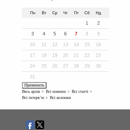
Пн
Вт
Ср
Чт
Пт
Сб
Нд
1
2
3
4
5
6
7
8
9
10
11
12
13
14
15
16
17
18
19
20
21
22
23
24
25
26
27
28
29
30
31
Весь архів
Всі новини
Всі статті
Всі інтерв’ю
Всі колонки