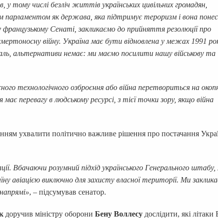
, у тому числі безліч життів українських цивільних громадян,
м парламентом як держава, яка підтримує тероризм і вона понес
а у французькому Сенаті, закликаємо до прийняття резолюції про
мертоносну війну. Україна має бути відновлена у межах 1991 ро
 жаль, альтернативи немає: ми маємо посилити нашу військову та
сного технологічного озброєння або війна перетвориться на окопн
 має перевагу в людському ресурсі, з тієї точки зору, якщо війна
анням ухвалити політично важливе рішення про постачання Укра
ії. Вбачаючи розумний підхід українського Генерального штабу, 
у авіацією виключно для захисту власної території. Ми заклик
 напрямі»
, – підсумував сенатор.
к
доручив міністру оборони
Бену Воллесу
дослідити, які літаки