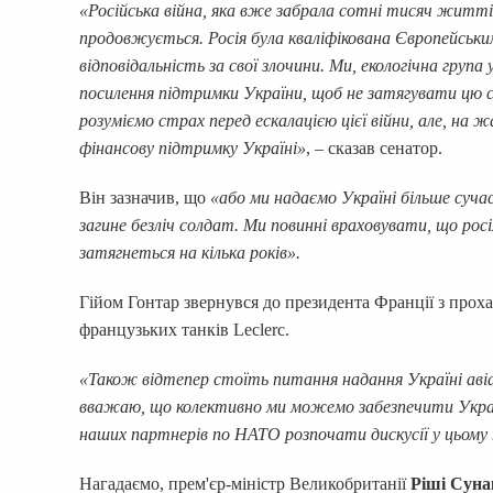
«Російська війна, яка вже забрала сотні тисяч життів
продовжується. Росія була кваліфікована Європейськи
відповідальність за свої злочини. Ми, екологічна груп
посилення підтримки України, щоб не затягувати цю с
розуміємо страх перед ескалацією цієї війни, але, на
фінансову підтримку Україні»
, – сказав сенатор.
Він зазначив, що
«або ми надаємо Україні більше суча
загине безліч солдат. Ми повинні враховувати, що росія
затягнеться на кілька років».
Гійом Гонтар звернувся до президента Франції з прох
французьких танків Leclerc.
«Також відтепер стоїть питання надання Україні авіац
вважаю, що колективно ми можемо забезпечити Україн
наших партнерів по НАТО розпочати дискусії у цьому
Нагадаємо, прем'єр-міністр Великобританії
Ріші Суна