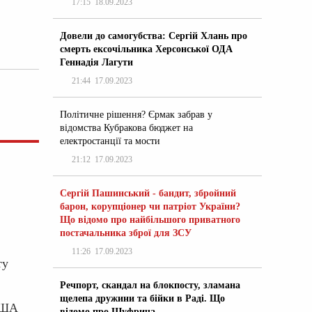
17:15
18.09.2023
Довели до самогубства: Сергій Хлань про
смерть ексочільника Херсонської ОДА
Геннадія Лагути
21:44
17.09.2023
Політичне рішення? Єрмак забрав у
відомства Кубракова бюджет на
електростанції та мости
21:12
17.09.2023
Сергій Пашинський - бандит, збройний
барон, корупціонер чи патріот України?
Що відомо про найбільшого приватного
постачальника зброї для ЗСУ
11:26
17.09.2023
ту
Речпорт, скандал на блокпосту, зламана
щелепа дружини та бійки в Раді. Що
 США
відомо про Шуфрича