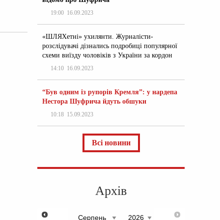
19:00
16.09.2023
«ШЛЯХетні» ухилянти. Журналісти-
розслідувачі дізнались подробиці популярної
схеми виїзду чоловіків з України за кордон
14:10
16.09.2023
“Був одним із рупорів Кремля”: у нардепа
Нестора Шуфрича йдуть обшуки
10:18
15.09.2023
Всі новини
Архів