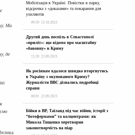
Мобілізація в Україні. Повістки в парку,
відсрочка з «доказами» та покарання для
е
ухилянтів
09:59
12.10.2023
ку. Ми
Другий день поспіль в Севастополі
«приліт»: що відомо про масштабну
«бавовну» в Криму
у, де
15:20
23.09.2023
Як росіянам вдалося швидко вторгнутись
в Україну з окупованого Криму?
Журналісти ВВС дізнались подробиці
їні
справи
08:01
22.09.2023
я
Бійки в ВР, Таїланд під час війни, історії з
аємо
“ботофермами” та колцентрами: як
Микола Тищенко перетворив
законотворчість на піар
 Велика