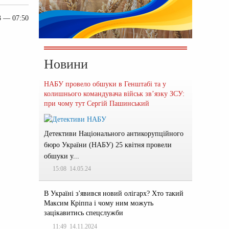
3 — 07:50
Новини
НАБУ провело обшуки в Генштабі та у
колишнього командувача військ зв’язку ЗСУ:
при чому тут Сергій Пашинський
Детективи Національного антикорупційного
бюро України (НАБУ) 25 квітня провели
обшуки у...
15:08
14.05.24
В Україні з'явився новий олігарх? Хто такий
Максим Кріппа і чому ним можуть
зацікавитись спецслужби
11:49
14.11.2024