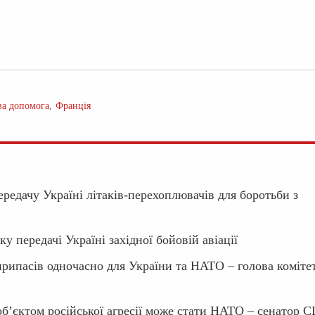
ва допомога
Франція
редачу Україні літаків-перехоплювачів для боротьби з
 передачі Україні західної бойовій авіації
рипасів одночасно для України та НАТО – голова коміте
об’єктом російської агресії може стати НАТО – сенатор