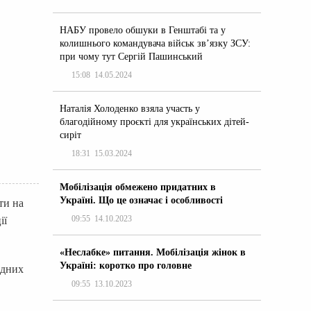
НАБУ провело обшуки в Генштабі та у
колишнього командувача військ зв’язку ЗСУ:
при чому тут Сергій Пашинський
15:08
14.05.2024
Наталія Холоденко взяла участь у
благодійному проєкті для українських дітей-
сиріт
18:31
15.03.2024
Мобілізація обмежено придатних в
Україні. Що це означає і особливості
ти на
09:55
14.10.2023
ії
«Неслабке» питання. Мобілізація жінок в
Україні: коротко про головне
одних
09:55
13.10.2023