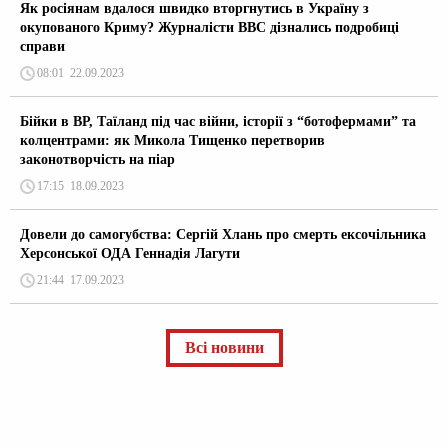
Як росіянам вдалося швидко вторгнутись в Україну з
окупованого Криму? Журналісти ВВС дізнались подробиці
справи
08:01
22.09.2023
Бійки в ВР, Таїланд під час війни, історії з “ботофермами” та
колцентрами: як Микола Тищенко перетворив
законотворчість на піар
17:15
18.09.2023
Довели до самогубства: Сергій Хлань про смерть ексочільника
Херсонської ОДА Геннадія Лагути
21:44
17.09.2023
Всі новини