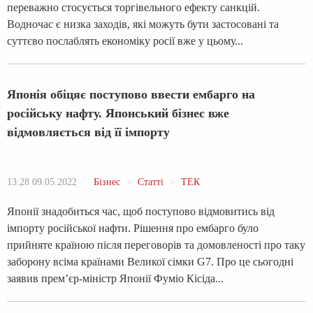
переважно стосується торгівельного ефекту санкцій.
Водночас є низка заходів, які можуть бути застосовані та
суттєво послаблять економіку росії вже у цьому...
Японія обіцяє поступово ввести ембарго на
російську нафту. Японський бізнес вже
відмовляється від її імпорту
13:28 09.05.2022
Бізнес
Статті
ТЕК
Японії знадобиться час, щоб поступово відмовитись від
імпорту російської нафти. Рішення про ембарго було
прийняте країною після переговорів та домовленості про таку
заборону всіма країнами Великої сімки G7. Про це сьогодні
заявив прем’єр-міністр Японії Фуміо Кісіда...