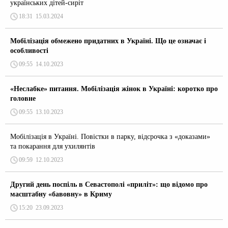
українських дітей-сиріт
18:31
15.03.2024
Мобілізація обмежено придатних в Україні. Що це означає і
особливості
09:55
14.10.2023
«Неслабке» питання. Мобілізація жінок в Україні: коротко про
головне
09:55
13.10.2023
Мобілізація в Україні. Повістки в парку, відсрочка з «доказами»
та покарання для ухилянтів
09:59
12.10.2023
Другий день поспіль в Севастополі «приліт»: що відомо про
масштабну «бавовну» в Криму
15:20
23.09.2023