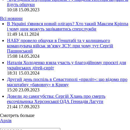
йдуть обшуки
10:18
15.09.2023
Всі новини
В Україні з'явився новий олігарх? Хто такий Максим Кріппа
і чому ним можуть зацікавитись спецслужби
11:49 14.11.2024
НАБУ провело обшуки в Генштабі та у колишнього
командувача військ зв’язку ЗСУ: при чому тут Сергій
Пашинський
15:08 14.05.2024
Наталія Холоденко взяла участь у благодійному проєкті для
українських дітей-сиріт
18:31 15.03.2024
Другий день поспіль в Севастополі «приліт»: що відомо про
масштабну «бавовну» в Криму
15:20 23.09.2023
Довели до самогубства: Сергій Хлань про смерть
ексочільника Херсонської ОДА Геннадія Лагути
21:44 17.09.2023
Смотреть больше
Архів