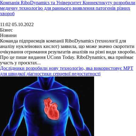
Компанія RiboDynamics та Університет Коннектикуту розробили
медичну технологію для раннього виявлення патогенів різних
хвороб
11:02 05.10.2022
Бізнес
Новини
Команда підприємців компанії RiboDynamics (технології для
аналізу нуклеїнових кислот) заявила, що може значно скоротити
очікування отримання результатів аналізів на різні види хвороби.
Про це пише видання UConn Today. RiboDynamics, яка приймає
участь у проєктах...
Дослідники розробили нову технологію, яка використовує МРТ
для швидкої діагностики серцевої недостатності