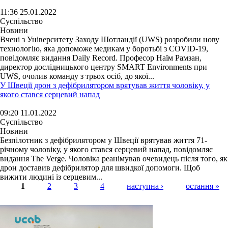
11:36 25.01.2022
Суспільство
Новини
Вчені з Університету Заходу Шотландії (UWS) розробили нову
технологію, яка допоможе медикам у боротьбі з COVID-19,
повідомляє видання Daily Record. Професор Наїм Рамзан,
директор дослідницького центру SMART Environments при
UWS, очолив команду з трьох осіб, до якої...
У Швеції дрон з дефібрилятором врятував життя чоловіку, у
якого стався серцевий напад
09:20 11.01.2022
Суспільство
Новини
Безпілотник з дефібрилятором у Швеції врятував життя 71-
річному чоловіку, у якого стався серцевий напад, повідомляє
видання The Verge. Чоловіка реанімував очевидець після того, як
дрон доставив дефібрилятор для швидкої допомоги. Щоб
вижити людині із серцевим...
1
2
3
4
наступна ›
остання »
Страницы