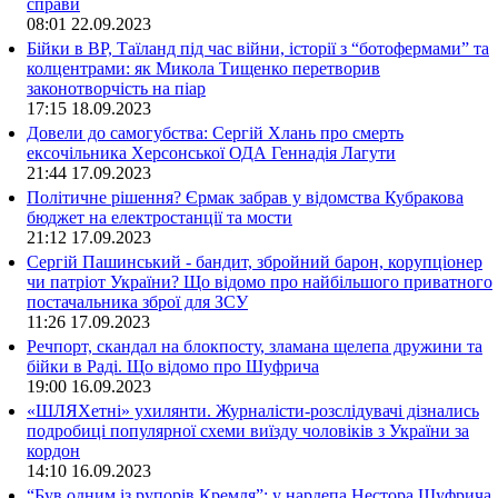
справи
08:01
22.09.2023
Бійки в ВР, Таїланд під час війни, історії з “ботофермами” та
колцентрами: як Микола Тищенко перетворив
законотворчість на піар
17:15
18.09.2023
Довели до самогубства: Сергій Хлань про смерть
ексочільника Херсонської ОДА Геннадія Лагути
21:44
17.09.2023
Політичне рішення? Єрмак забрав у відомства Кубракова
бюджет на електростанції та мости
21:12
17.09.2023
Сергій Пашинський - бандит, збройний барон, корупціонер
чи патріот України? Що відомо про найбільшого приватного
постачальника зброї для ЗСУ
11:26
17.09.2023
Речпорт, скандал на блокпосту, зламана щелепа дружини та
бійки в Раді. Що відомо про Шуфрича
19:00
16.09.2023
«ШЛЯХетні» ухилянти. Журналісти-розслідувачі дізнались
подробиці популярної схеми виїзду чоловіків з України за
кордон
14:10
16.09.2023
“Був одним із рупорів Кремля”: у нардепа Нестора Шуфрича