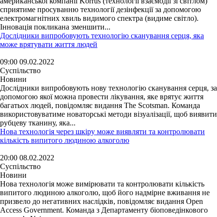
американської компанії Korrus (технології взаємодії зі світлом)
сприятиме просуванню технології дезінфекції за допомогою
електромагнітних хвиль видимого спектра (видиме світло).
Інновація покликана зменшити...
Дослідники випробовують технологію сканування серця, яка
може врятувати життя людей
09:00 09.02.2022
Суспільство
Новини
Дослідники випробовують нову технологію сканування серця, за
допомогою якої можна провести лікування, яке врятує життя
багатьох людей, повідомляє видання The Scotsman. Команда
використовуватиме новаторські методи візуалізації, щоб виявити
рубцеву тканину, яка...
Нова технологія через шкіру може виявляти та контролювати
кількість випитого людиною алкоголю
20:00 08.02.2022
Суспільство
Новини
Нова технологія може вимірювати та контролювати кількість
випитого людиною алкоголю, щоб його надмірне вживання не
призвело до негативних наслідків, повідомляє видання Open
Access Government. Команда з Департаменту біоповедінкового