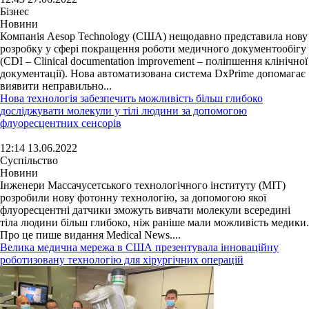
Бізнес
Новини
Компанія Aesop Technology (США) нещодавно представила нову
розробку у сфері покращення роботи медичного документообігу
(CDI – Clinical documentation improvement – поліпшення клінічної
документації). Нова автоматизована система DxPrime допомагає
виявити неправильно...
Нова технологія забезпечить можливість більш глибоко
досліджувати молекули у тілі людини за допомогою
флуоресцентних сенсорів
12:14 13.06.2022
Суспільство
Новини
Інженери Массачусетського технологічного інституту (MIT)
розробили нову фотонну технологію, за допомогою якої
флуоресцентні датчики зможуть вивчати молекули всередині
тіла людини більш глибоко, ніж раніше мали можливість медики.
Про це пише видання Medical News....
Велика медична мережа в США презентувала інноваційну
роботизовану технологію для хірургічних операцій