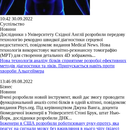
10:42 30.09.2022
Суспільство
Новини
Дослідники з Університету Східної Англії розробили передову
технологію рекордно швидкої діагностики серцевої
недостатності, повідомляє видання Medical News. Нова
технологія використовує магнітно-резонансну томографію
(МРТ) для створення детальних 4D зображень...
Нова технологія аналізу білків сприятиме розробці ефективних
методів діагностики та ліків. Припускається навіть проти
хвороби Альцгеймера
13:46 09.08.2022
Бізнес
Новини
Вчені розробили новий інструмент, який дає змогу проводити
функціональний аналіз сотні білків в одній клітині, повідомляє
видання Phys.org. Під керівництвом Джуна Ванга, доцента
біомедичної інженерії в Університеті Стоні Брук, штат Нью-
Йорк, дослідники розробили ДНК...
Інженери в США розробили роботизовану руку-протез, яка
реагує на сигнали мозку без вживляння в нього чіпу (відео)