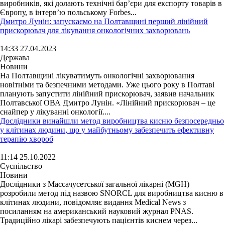
виробників, які долають технічні бар’єри для експорту товарів в
Європу, в інтерв’ю польському Forbes...
Дмитро Лунін: запускаємо на Полтавщині перший лінійний
прискорювач для лікування онкологічних захворювань
14:33 27.04.2023
Держава
Новини
На Полтавщині лікуватимуть онкологічні захворювання
новітніми та безпечними методами. Уже цього року в Полтаві
планують запустити лінійний прискорювач, заявив начальник
Полтавської ОВА Дмитро Лунін. «Лінійний прискорювач – це
снайпер у лікуванні онкології....
Дослідники винайшли метод виробництва кисню безпосередньо
у клітинах людини, що у майбутньому забезпечить ефективну
терапію хвороб
11:14 25.10.2022
Суспільство
Новини
Дослідники з Массачусетської загальної лікарні (MGH)
розробили метод під назвою SNORCL для виробництва кисню в
клітинах людини, повідомляє видання Medical News з
посиланням на американський науковий журнал PNAS.
Традиційно лікарі забезпечують пацієнтів киснем через...