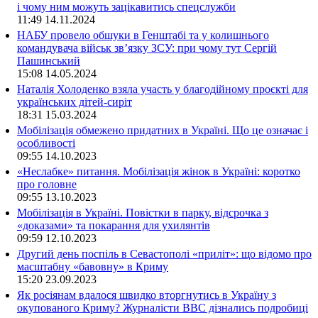
і чому ним можуть зацікавитись спецслужби
11:49
14.11.2024
НАБУ провело обшуки в Генштабі та у колишнього
командувача військ зв’язку ЗСУ: при чому тут Сергій
Пашинський
15:08
14.05.2024
Наталія Холоденко взяла участь у благодійному проєкті для
українських дітей-сиріт
18:31
15.03.2024
Мобілізація обмежено придатних в Україні. Що це означає і
особливості
09:55
14.10.2023
«Неслабке» питання. Мобілізація жінок в Україні: коротко
про головне
09:55
13.10.2023
Мобілізація в Україні. Повістки в парку, відсрочка з
«доказами» та покарання для ухилянтів
09:59
12.10.2023
Другий день поспіль в Севастополі «приліт»: що відомо про
масштабну «бавовну» в Криму
15:20
23.09.2023
Як росіянам вдалося швидко вторгнутись в Україну з
окупованого Криму? Журналісти ВВС дізнались подробиці