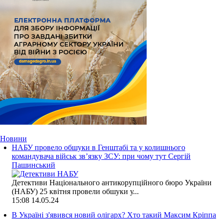
Новини
НАБУ провело обшуки в Генштабі та у колишнього
командувача військ зв’язку ЗСУ: при чому тут Сергій
Пашинський
Детективи Національного антикорупційного бюро України
(НАБУ) 25 квітня провели обшуки у...
15:08
14.05.24
В Україні з'явився новий олігарх? Хто такий Максим Кріппа