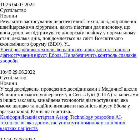
11:26 04.07.2022
Суспільство
Новини
Результати застосування перспективної технології, розробленої
швейцарськими хірургами, дають підстави для висновку, що
вона дозволяє підтримувати донорську печінку у нормальному
стані декілька днів, повідомляється на сайті Всесвітнього
економічного форуму (ВЕФ). У...
Учені розробили технологію раннього, швидкого та точного
діагностування вірусу Ебола. Це забезпечить контроль спалахів
хвороби
10:45 29.06.2022
Суспільство
Новини
У ході досліджень, проведених дослідниками з Медичної школи
Вашингтонського університету в Сент-Луїсі (США) та колегами
з інших закладів, винайдена технологія діагностування, яка
може швидко та надійно визначити наявність вірусу Ебола у
зразках крові. Рання діагностика...
Каліфорнійський стартап Aesop Technology розробив AI-
технологію, яка допомагає уникнути помилок у клінічних
картках пацієнтів
12:43 27.06.2022