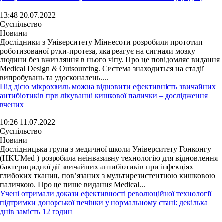
13:48 20.07.2022
Суспільство
Новини
Дослідники з Університету Міннесоти розробили прототип
роботизованої руки-протеза, яка реагує на сигнали мозку
людини без вживляння в нього чіпу. Про це повідомляє видання
Medical Design & Outsourcing. Система знаходиться на стадії
випробувань та удосконалень....
Під дією мікрохвиль можна відновити ефективність звичайних
антибіотиків при лікуванні кишкової палички – дослідження
вчених
10:26 11.07.2022
Суспільство
Новини
Дослідницька група з медичної школи Університету Гонконгу
(HKUMed ) розробила неінвазивну технологію для відновлення
бактерицидної дії звичайних антибіотиків при інфекціях
глибоких тканин, пов’язаних з мультирезистентною кишковою
паличкою. Про це пише видання Medical...
Учені отримали докази ефективності революційної технології
підтримки донорської печінки у нормальному стані: декілька
днів замість 12 годин