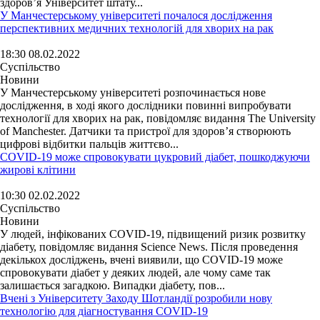
здоров’я Університет штату...
У Манчестерському університеті почалося дослідження
перспективних медичних технологій для хворих на рак
18:30 08.02.2022
Суспільство
Новини
У Манчестерському університеті розпочинається нове
дослідження, в ході якого дослідники повинні випробувати
технології для хворих на рак, повідомляє видання The University
of Manchester. Датчики та пристрої для здоров’я створюють
цифрові відбитки пальців життєво...
COVID-19 може спровокувати цукровий діабет, пошкоджуючи
жирові клітини
10:30 02.02.2022
Суспільство
Новини
У людей, інфікованих COVID-19, підвищений ризик розвитку
діабету, повідомляє видання Science News. Після проведення
декількох досліджень, вчені виявили, що COVID-19 може
спровокувати діабет у деяких людей, але чому саме так
залишається загадкою. Випадки діабету, пов...
Вчені з Університету Заходу Шотландії розробили нову
технологію для діагностування COVID-19