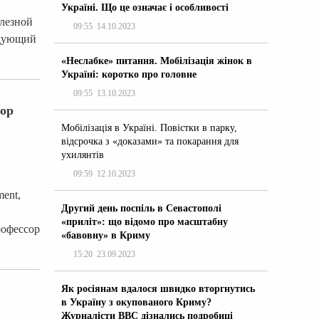
Україні. Що це означає і особливості
елезной
09:55
14.10.2023
едующий
«Неслабке» питання. Мобілізація жінок в
Україні: коротко про головне
09:55
13.10.2023
сор
Мобілізація в Україні. Повістки в парку,
відсрочка з «доказами» та покарання для
ухилянтів
09:59
12.10.2023
ment,
Другий день поспіль в Севастополі
«приліт»: що відомо про масштабну
рофессор
«бавовну» в Криму
15:20
23.09.2023
Як росіянам вдалося швидко вторгнутись
в Україну з окупованого Криму?
Журналісти ВВС дізнались подробиці