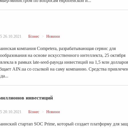
мьер-министром по вопросам европейской и...
5 26.10.2021
Бізнес
Новини
аинская компания Competera, разрабатывающая сервис для
ообразования на основе искусственного интеллекта, 25 октября
влекла в рамках late-seed-раунда инвестиций на 1,5 млн долларов
бщает AIN.ua со ссылкой на саму компанию. Средства привлече
да...
 миллионов инвестиций
5 20.10.2021
Бізнес
Новини
аинский стартап SOC Prime, который создает платформу для за