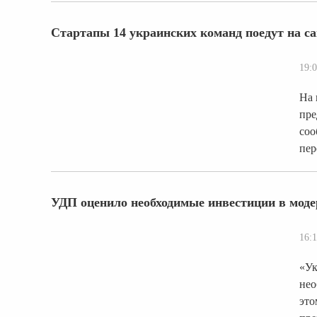
Стартапы 14 украинских команд поедут на 
19:0
На 
пре
соо
пер
УДП оценило необходимые инвестиции в моде
16:1
«Ук
нео
это