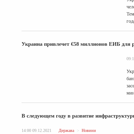
чел
Тем
год
Украина привлечет €58 миллионов ЕИБ для 
09:1
Укр
бан
зас
мин
В следующем году в развитие инфраструктур
14:00 09.12.2021
Держава
Новини