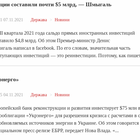
иции составили почти $5 млрд, — Шмыгаль
1 07.11.2021
Держава
Новини
ІІІ квартала 2021 года сальдо прямых иностранных инвестиций
тавило $4,8 млрд. Об этом Премьер-министр Денис
галь написал в facebook. По его словам, значительная часть
тупающих инвестиций — это реинвестиции. Поэтому, как пишет.
энерго»
5 04.11.2021
Держава
Новини
опейский банк реконструкции и развития инвестирует $75 млн 
ооблигации «Укрэнерго» для разрешения кризиса с расчетами в 
обновляемых источников энергии в Украине. Об этом говорится
циальном пресс-релизе ЕБРР, передает Нова Влада. «...