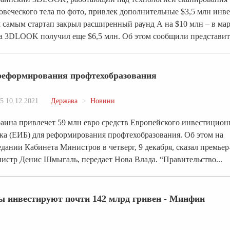
овеческого тела по фото, привлек дополнительные $3,5 млн инв
 самым стартап закрыл расширенный раунд А на $10 млн – в мар
а 3DLOOK получил еще $6,5 млн. Об этом сообщили представите
реформирования профтехобразования
5 10.12.2021
Держава
Новини
аина привлечет 59 млн евро средств Европейского инвестицион
ка (ЕИБ) для реформирования профтехобразования. Об этом на
едании Кабинета Министров в четверг, 9 декабря, сказал премьер
истр Денис Шмыгаль, передает Нова Влада. “Правительство...
ы инвестируют почти 142 млрд гривен - Минфин