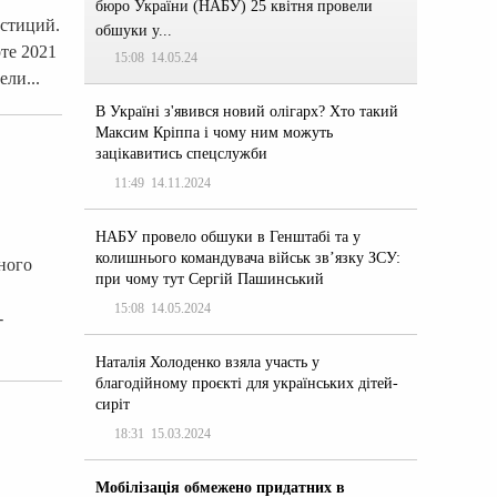
бюро України (НАБУ) 25 квітня провели
естиций.
обшуки у...
те 2021
15:08
14.05.24
ли...
В Україні з'явився новий олігарх? Хто такий
Максим Кріппа і чому ним можуть
зацікавитись спецслужби
11:49
14.11.2024
НАБУ провело обшуки в Генштабі та у
колишнього командувача військ зв’язку ЗСУ:
ного
при чому тут Сергій Пашинський
15:08
14.05.2024
-
Наталія Холоденко взяла участь у
благодійному проєкті для українських дітей-
сиріт
18:31
15.03.2024
Мобілізація обмежено придатних в