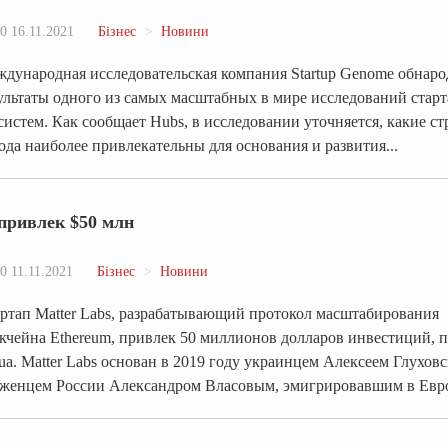
0 16.11.2021
Бізнес
Новини
дународная исследовательская компания Startup Genome обнаро
ультаты одного из самых масштабных в мире исследований старт
систем. Как сообщает Hubs, в исследовании уточняется, какие с
ода наиболее привлекательны для основания и развития...
привлек $50 млн
0 11.11.2021
Бізнес
Новини
ртап Matter Labs, разрабатывающий протокол масштабирования
кчейна Ethereum, привлек 50 миллионов долларов инвестиций, 
.ua. Matter Labs основан в 2019 году украинцем Алексеем Глухов
женцем России Александром Власовым, эмигрировавшим в Евро