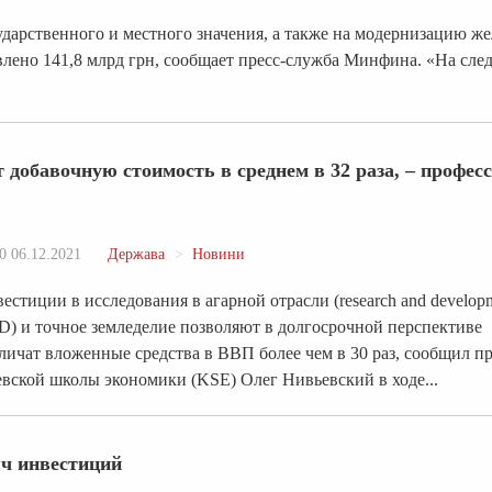
сударственного и местного значения, а также на модернизацию ж
авлено 141,8 млрд грн, сообщает пресс-служба Минфина. «На сл
добавочную стоимость в среднем в 32 раза, – профес
0 06.12.2021
Держава
Новини
естиции в исследования в агарной отрасли (research and develop
) и точное земледелие позволяют в долгосрочной перспективе
личат вложенные средства в ВВП более чем в 30 раз, сообщил п
вской школы экономики (KSE) Олег Нивьевский в ходе...
яч инвестиций