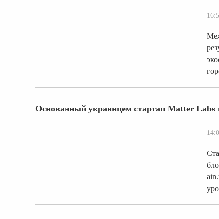
16:5
Меж
рез
эко
гор
Основанный украинцем стартап Matter Labs 
14:0
Cта
бло
ain
уро