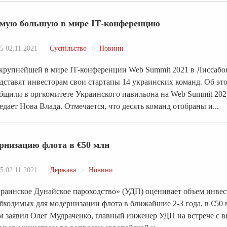
самую большую в мире ІТ-конференцию
5 02.11.2021
Суспільство
Новини
крупнейшей в мире IТ-конференции Web Summit 2021 в Лиссабо
дставят инвесторам свои стартапы 14 украинских команд. Об эт
бщили в оргкомитете Украинского павильона на Web Summit 202
едает Нова Влада. Отмечается, что десять команд отобраны и...
рнизацию флота в €50 млн
5 02.11.2021
Держава
Новини
раинское Дунайское пароходство» (УДП) оценивает объем инве
бходимых для модернизации флота в ближайшие 2-3 года, в €50 
м заявил Олег Мудраченко, главный инженер УДП на встрече с в