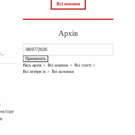
Всі новини
Архів
..
Весь архів
Всі новини
Всі статті
Всі інтерв’ю
Всі колонки
в
секторе
 в