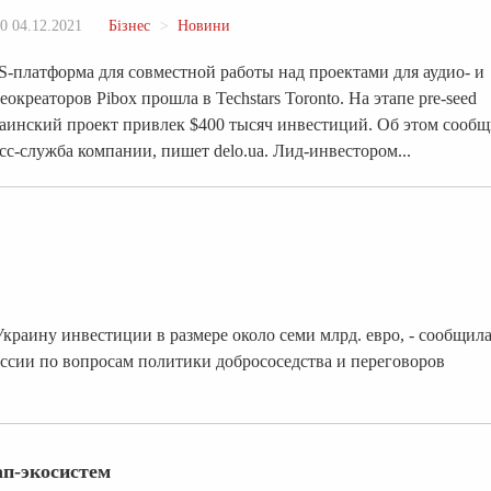
0 04.12.2021
Бізнес
Новини
S-платформа для совместной работы над проектами для аудио- и
еокреаторов Pibox прошла в Techstars Toronto. На этапе pre-seed
аинский проект привлек $400 тысяч инвестиций. Об этом сооб
сс-служба компании, пишет delo.ua. Лид-инвестором...
краину инвестиции в размере около семи млрд. евро, - сообщил
ссии по вопросам политики добрососедства и переговоров
ап-экосистем