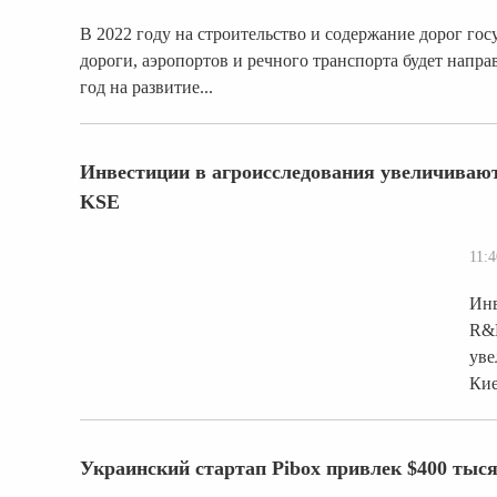
В 2022 году на строительство и содержание дорог го
дороги, аэропортов и речного транспорта будет напр
год на развитие...
Инвестиции в агроисследования увеличивают 
KSE
11:4
Инв
R&D
уве
Кие
Украинский стартап Pibox привлек $400 тыс