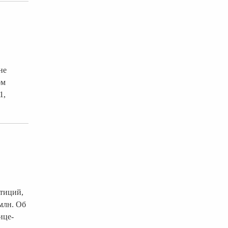
не
ом
1,
стиций,
млн. Об
ице-