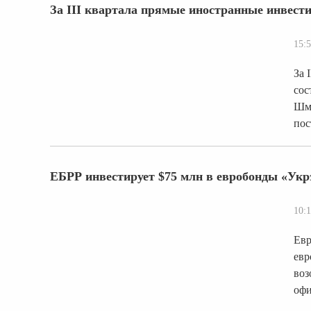
За ІІІ квартала прямые иностранные инвест
15:5
За 
сос
Шми
пос
ЕБРР инвестирует $75 млн в евробонды «Укр
10:1
Евр
евр
воз
офи