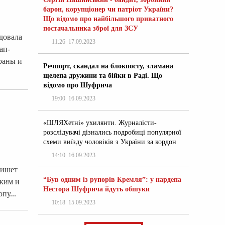
барон, корупціонер чи патріот України?
Що відомо про найбільшого приватного
постачальника зброї для ЗСУ
довала
11:26
17.09.2023
ап-
траны и
Речпорт, скандал на блокпосту, зламана
щелепа дружини та бійки в Раді. Що
відомо про Шуфрича
19:00
16.09.2023
«ШЛЯХетні» ухилянти. Журналісти-
розслідувачі дізнались подробиці популярної
схеми виїзду чоловіків з України за кордон
14:10
16.09.2023
пишет
“Був одним із рупорів Кремля”: у нардепа
ским и
Нестора Шуфрича йдуть обшуки
пу...
10:18
15.09.2023