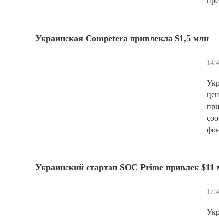
пре
Украинская Competera привлекла $1,5 млн
14:4
Укр
цен
при
соо
фон
Украинский стартап SOC Prime привлек $11
17:4
Укр