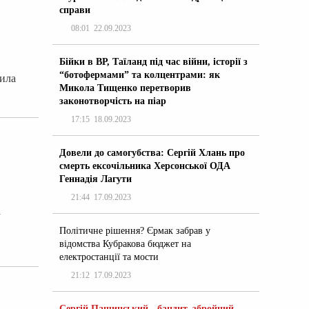
справи
08:01
22.09.2023
Бійки в ВР, Таїланд під час війни, історії з
“ботофермами” та колцентрами: як
щила
Микола Тищенко перетворив
законотворчість на піар
17:15
18.09.2023
Довели до самогубства: Сергій Хлань про
смерть ексочільника Херсонської ОДА
Геннадія Лагути
21:44
17.09.2023
а
Політичне рішення? Єрмак забрав у
відомства Кубракова бюджет на
електростанції та мости
21:12
17.09.2023
Сергій Пашинський - бандит, збройний