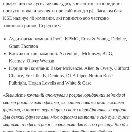
професійні послуги, такі як аудит, консалтинг та юридичні
послуги, почали заявляти про свій вихід з рф. Загалом база
KSE налічує 48 компаній, які повністю або частково
залишили ринок. Серед них:
Аудиторські компанії PwC, KPMG, Ernst & Young, Deloitte,
Grant Thornton
Консалтингові компанії: Accenture, Mckinsey, BCG,
Kearney, Oliver Wyman
Юридичні компанії: Baker McKenzie, Allen & Overy, Clifford
Chance, Freshfields, Dentons, DLA Piper, Norton Rose
Fulbright, Hogan Lovells and White & Case.
«Більшість компаній анонсували розрив юридичних зв’язків зі
своїми російськими офісами, які стали новими незалежними
фірмами, а також переміщали своїх співробітників за кордон.
Для деяких фірм зв’язки між офісами компаній в снд були дуже
міцними, а офіси в росії – головними для всього регіону. Вихід з
ринку для них означає велику організаційну перебудову»
, –