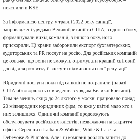
пояснили в KSE.
За інформацією центру, у травні 2022 року санкції,
запроваджені урядами Великобританії та США, з одного боку,
формалізували вихід компаній, з іншого боку, його
прискорили. Ці країни заборонили експорт бухгалтерських,
аудиторських та PR послуг на росію. Для російських компаній
це означає, що вони не зможуть отримувати кращий світовий
досвід для розвитку бізнесу та відмивання своєї репутації.
Юридичні послуги поки під санкції не потрапили (наразі
США обговорюють їх введення з урядом Великої Британії).
Тим не менше, якщо до 24 лютого у москві працювало понад
20 міжнародних юридичних фірм, то вже у квітні мало хто з
них залишився. Одиничні компанії продовжують
обслуговувати російських клієнтів, незважаючи на закриття
офісів. Серед них: Latham & Watkins, White & Case та
Debevoise & Plimpton. Але і ці компанії роблять запити до