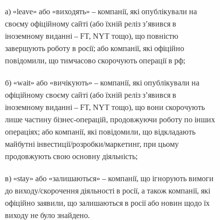
а) «leave»‎ або «виходять»‎ – компанії, які опублікували на
своєму офіційному сайті (або їхній реліз з’явився в
іноземному виданні – FT, NYT тощо), що повністю
завершують роботу в росії; або компанії, які офіційно
повідомили, що тимчасово скорочують операції в рф;
б) «wait» або «вичікують» – компанії, які опублікували на
офіційному своєму сайті (або їхній реліз з’явився в
іноземному виданні – FT, NYT тощо), що вони скорочують
лише частину бізнес-операцій, продовжуючи роботу по інших
операціях; або компанії, які повідомили, що відкладають
майбутні інвестиції/розробки/маркетинг, при цьому
продовжують свою основну діяльність;
в) «stay» або «залишаються» – компанії, що ігнорують вимоги
до виходу/скорочення діяльності в росії, а також компанії, які
офіційно заявили, що залишаються в росії або новин щодо їх
виходу не було знайдено.