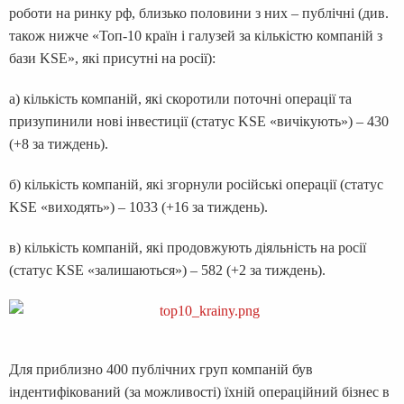
роботи на ринку рф, близько половини з них – публічні (див.
також нижче «Топ-10 країн і галузей за кількістю компаній з
бази KSE», які присутні на росії):
а) кількість компаній, які скоротили поточні операції та
призупинили нові інвестиції (статус KSE «вичікують») – 430
(+8 за тиждень).
б) кількість компаній, які згорнули російські операції (статус
KSE «виходять») – 1033 (+16 за тиждень).
в) кількість компаній, які продовжують діяльність на росії
(статус KSE «залишаються») – 582 (+2 за тиждень).
Для приблизно 400 публічних груп компаній був
індентифікований (за можливості) їхній операційний бізнес в