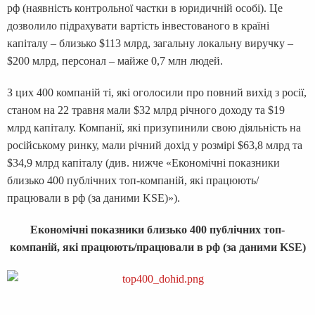
рф (наявність контрольної частки в юридичній особі). Це
дозволило підрахувати вартість інвестованого в країні
капіталу – близько $113 млрд, загальну локальну виручку –
$200 млрд, персонал – майже 0,7 млн людей.
З цих 400 компаній ті, які оголосили про повний вихід з росії,
станом на 22 травня мали $32 млрд річного доходу та $19
млрд капіталу. Компанії, які призупинили свою діяльність на
російському ринку, мали річний дохід у розмірі $63,8 млрд та
$34,9 млрд капіталу (див. нижче «Економічні показники
близько 400 публічних топ-компаній, які працюють/
працювали в рф (за даними KSE)»).
Економічні показники близько 400 публічних топ-
компаній, які
працюють/працювали в рф (за даними
KSE)