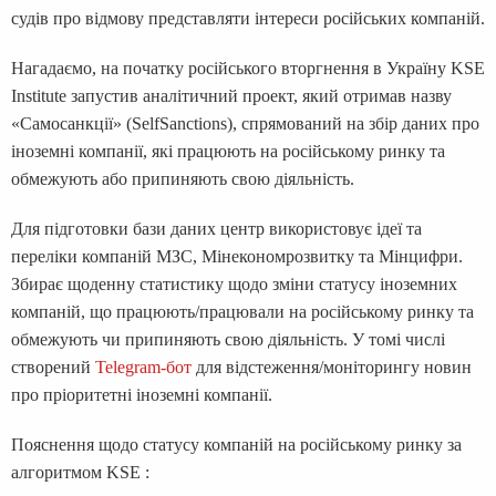
судів про відмову представляти інтереси російських компаній.
Нагадаємо, на початку російського вторгнення в Україну KSE
Institute запустив аналітичний проект, який отримав назву
«Самосанкції» (SelfSanctions), спрямований на збір даних про
іноземні компанії, які працюють на російському ринку та
обмежують або припиняють свою діяльність.
Для підготовки бази даних центр використовує ідеї та
переліки компаній МЗС, Мінекономрозвитку та Мінцифри.
Збирає щоденну статистику щодо зміни статусу іноземних
компаній, що працюють/працювали на російському ринку та
обмежують чи припиняють свою діяльність. У томі числі
створений
Telegram-бот
для відстеження/моніторингу новин
про пріоритетні іноземні компанії.
Пояснення щодо статусу компаній на російському ринку за
алгоритмом KSE :