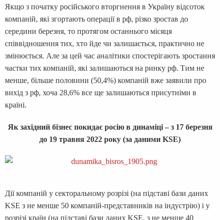
Якщо з початку російського вторгнення в Україну відсоток
компаній, які згортають операції в рф, різко зростав до
середини березня, то протягом останнього місяця
співвідношення тих, хто йде чи залишається, практично не
змінюється. Але за цей час аналітики спостерігають зростання
частки тих компаній, які залишаються на ринку рф. Тим не
менше, більше половини (50,4%) компаній вже заявили про
вихід з рф, хоча 28,6% все ще залишаються присутніми в
країні.
Як західний бізнес покидає росію в динаміці – з 17 березня
до 19 травня 2022 року (за даними
KSE
)
Дії компаній у секторальному розрізі (на підставі бази даних
KSE з не менше 50 компаній-представників на індустрію) і у
розрізі країн (на підставі бази даних KSE, з не менше 40