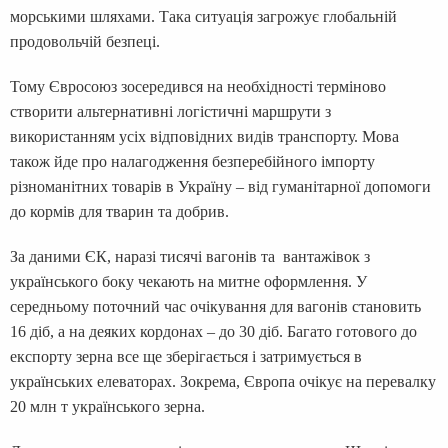
морськими шляхами. Така ситуація загрожує глобальній
продовольчій безпеці.
Тому Євросоюз зосередився на необхідності терміново
створити альтернативні логістичні маршрути з
використанням усіх відповідних видів транспорту. Мова
також йде про налагодження безперебійного імпорту
різноманітних товарів в Україну – від гуманітарної допомоги
до кормів для тварин та добрив.
За даними ЄК, наразі тисячі вагонів та вантажівок з
українського боку чекають на митне оформлення. У
середньому поточний час очікування для вагонів становить
16 діб, а на деяких кордонах – до 30 діб. Багато готового до
експорту зерна все ще зберігається і затримується в
українських елеваторах. Зокрема, Європа очікує на перевалку
20 млн т українського зерна.