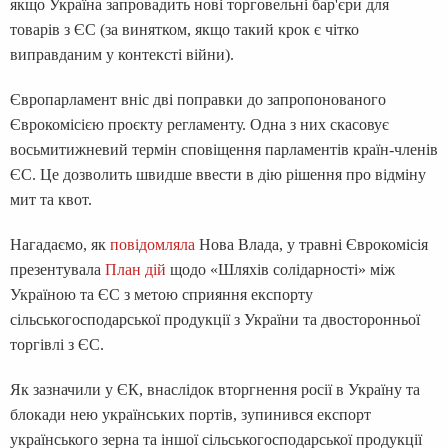
якщо Україна запровадить нові торговельні бар'єри для
товарів з ЄС (за винятком, якщо такий крок є чітко
виправданим у контексті війни).
Європарламент вніс дві поправки до запропонованого
Єврокомісією проєкту регламенту. Одна з них скасовує
восьмитижневий термін сповіщення парламентів країн-членів
ЄС. Це дозволить швидше ввести в дію рішення про відміну
мит та квот.
Нагадаємо, як
повідомляла
Нова Влада, у травні Єврокомісія
презентувала
План дій
щодо «Шляхів солідарності» між
Україною та ЄС з метою сприяння експорту
сільськогосподарської продукції з України та двосторонньої
торгівлі з ЄС.
Як зазначили у ЄК, внаслідок вторгнення росії в Україну та
блокади нею українських портів, зупинився експорт
українського зерна та іншої сільськогосподарської продукції