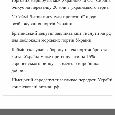
торгових маршрутів між Україною та ЄС. Європа
очікує на перевалку 20 млн т українського зерна
У Сеймі Литви висунули пропозиції щодо
розблокування портів України
Британський депутат закликає світ тиснути на рф
для деблокади морських портів України
Кабмін скасував заборону на експорт добрив та
жита. Україна може претендувати на 15%
європейського ринку – коментар виробника
добрив
Німецький євродепутат закликає передати Україні
конфісковані активи рф