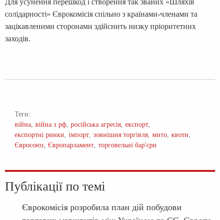
Для усунення перешкод і створення так званих «Шляхів
солідарності» Єврокомісія спільно з країнами-членами та
зацікавленими сторонами здійснить низку пріоритетних
заходів.
Теги:
війна
війна з рф
російська агресія
експорт
експортні ринки
імпорт
зовнішня торгівля
мито
квоти
Євросоюз
Європарламент
торговельні бар'єри
Публікації по темі
Єврокомісія розробила план дій побудови