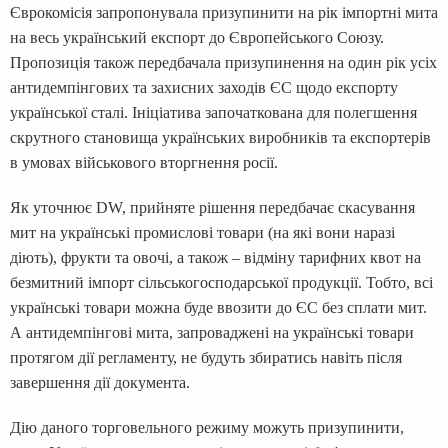
Єврокомісія запропонувала призупинити на рік імпортні мита
на весь український експорт до Європейського Союзу.
Пропозиція також передбачала призупинення на один рік усіх
антидемпінгових та захисних заходів ЄС щодо експорту
української сталі. Ініціатива започаткована для полегшення
скрутного становища українських виробників та експортерів
в умовах військового вторгнення росії.
Як уточнює DW, прийняте рішення передбачає скасування
мит на українські промислові товари (на які вони наразі
діють), фрукти та овочі, а також – відміну тарифних квот на
безмитний імпорт сільськогосподарської продукції. Тобто, всі
українські товари можна буде ввозити до ЄС без сплати мит.
А антидемпінгові мита, запроваджені на українські товари
протягом дії регламенту, не будуть збиратись навіть після
завершення дії документа.
Дію даного торговельного режиму можуть призупинити,