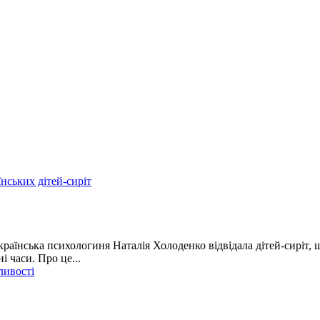
нських дітей-сиріт
раїнська психологиня Наталія Холоденко відвідала дітей-сиріт, 
і часи. Про це...
ливості