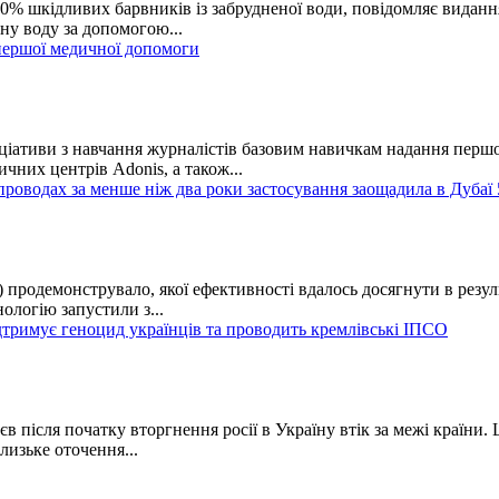
% шкідливих барвників із забрудненої води, повідомляє видання
ну воду за допомогою...
 першої медичної допомоги
ніціативи з навчання журналістів базовим навичкам надання пер
чних центрів Adonis, а також...
проводах за менше ніж два роки застосування заощадила в Дубаї
одемонструвало, якої ефективності вдалось досягнути в результа
ологію запустили з...
дтримує геноцид українців та проводить кремлівські ІПСО
 після початку вторгнення росії в Україну втік за межі країни.
лизьке оточення...