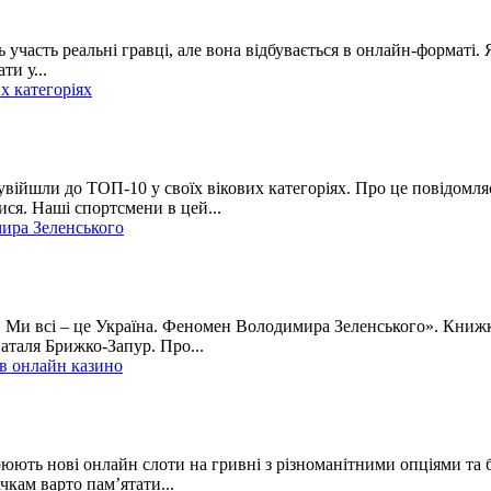
 участь реальні гравці, але вона відбувається в онлайн-форматі. Я
и у...
х категоріях
увійшли до ТОП-10 у своїх вікових категоріях. Про це повідомля
ися. Наші спортсмени в цей...
мира Зеленського
тут. Ми всі – це Україна. Феномен Володимира Зеленського». Кн
Наталя Брижко-Запур. Про...
 в онлайн казино
рюють нові онлайн слоти на гривні з різноманітними опціями та
чкам варто пам’ятати...