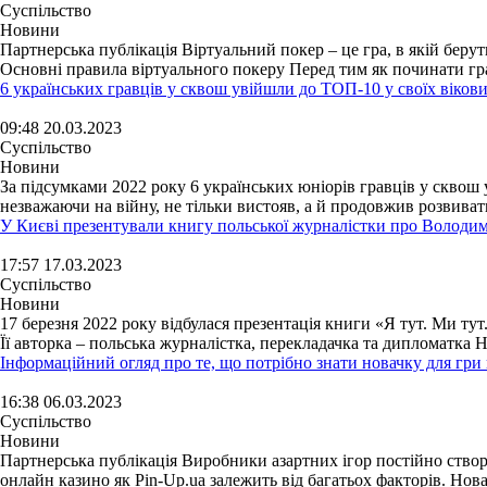
Суспільство
Новини
Партнерська публікація Віртуальний покер – це гра, в якій беруть
Основні правила віртуального покеру Перед тим як починати грат
6 українських гравців у сквош увійшли до ТОП-10 у своїх вікови
09:48 20.03.2023
Суспільство
Новини
За підсумками 2022 року 6 українських юніорів гравців у сквош 
незважаючи на війну, не тільки вистояв, а й продовжив розвиват
У Києві презентували книгу польської журналістки про Володи
17:57 17.03.2023
Суспільство
Новини
17 березня 2022 року відбулася презентація книги «Я тут. Ми 
Її авторка – польська журналістка, перекладачка та дипломатка 
Інформаційний огляд про те, що потрібно знати новачку для гри
16:38 06.03.2023
Суспільство
Новини
Партнерська публікація Виробники азартних ігор постійно ство
онлайн казино як Pin-Up.ua залежить від багатьох факторів. Нова