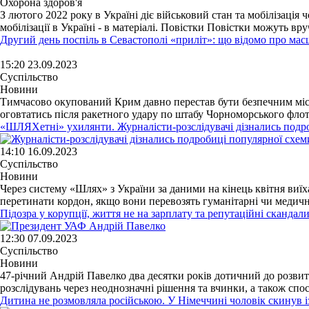
Охорона здоров'я
З лютого 2022 року в Україні діє військовий стан та мобілізація 
мобілізації в Україні - в матеріалі. Повістки Повістки можуть вруч
Другий день поспіль в Севастополі «приліт»: що відомо про ма
15:20 23.09.2023
Суспільство
Новини
Тимчасово окупований Крим давно перестав бути безпечним місце
оговтатись після ракетного удару по штабу Чорноморського флоту 
«ШЛЯХетні» ухилянти. Журналісти-розслідувачі дізнались подроб
14:10 16.09.2023
Суспільство
Новини
Через систему «Шлях» з України за даними на кінець квітня виїха
перетинати кордон, якщо вони перевозять гуманітарні чи медичні
Підозра у корупції, життя не на зарплату та репутаційні сканда
12:30 07.09.2023
Суспільство
Новини
47-річний Андрій Павелко два десятки років дотичний до розвитку
розслідувань через неоднозначні рішення та вчинки, а також спосі
Дитина не розмовляла російською. У Німеччині чоловік скинув і