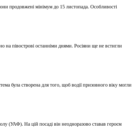
зі вони продовжені мінімум до 15 листопада. Особливості
о на півострові останніми днями. Росіяни ще не встигли
тема була створена для того, щоб водії призовного віку могли
болу (УАФ). На цій посаді він неодноразово ставав героєм