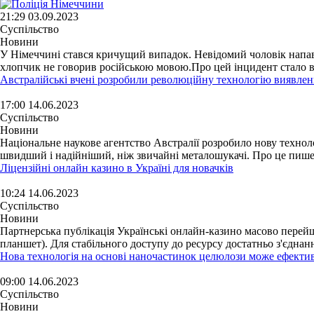
21:29 03.09.2023
Суспільство
Новини
У Німеччині стався кричущий випадок. Невідомий чоловік напав 
хлопчик не говорив російською мовою.Про цей інцидент стало ві
Австралійські вчені розробили революційну технологію виявлен
17:00 14.06.2023
Суспільство
Новини
Національне наукове агентство Австралії розробило нову техно
швидший і надійніший, ніж звичайні металошукачі. Про це пиш
Ліцензійні онлайн казино в Україні для новачків
10:24 14.06.2023
Суспільство
Новини
Партнерська публікація Українські онлайн-казино масово перейш
планшет). Для стабільного доступу до ресурсу достатньо з'єднанн
Нова технологія на основі наночастинок целюлози може ефекти
09:00 14.06.2023
Суспільство
Новини