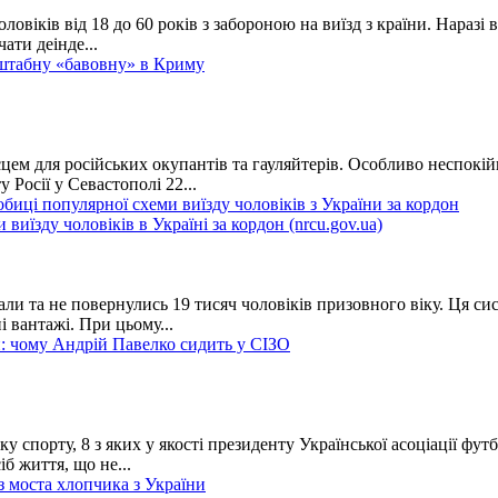
чоловіків від 18 до 60 років з забороною на виїзд з країни. Нара
ати деінде...
сштабну «бавовну» в Криму
м для російських окупантів та гауляйтерів. Особливо неспокійн
Росії у Севастополі 22...
иці популярної схеми виїзду чоловіків з України за кордон
ли та не повернулись 19 тисяч чоловіків призовного віку. Ця сис
 вантажі. При цьому...
ли: чому Андрій Павелко сидить у СІЗО
 спорту, 8 з яких у якості президенту Української асоціації фут
б життя, що не...
з моста хлопчика з України