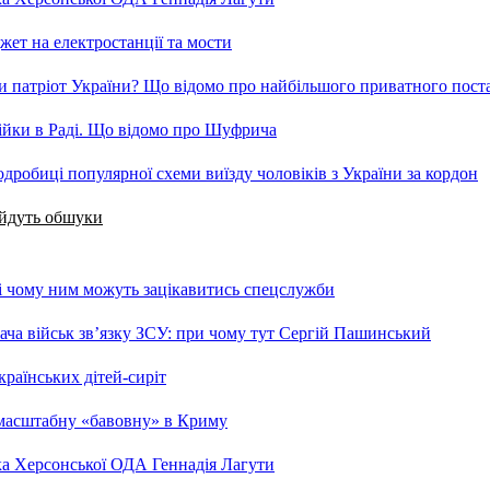
ет на електростанції та мости
и патріот України? Що відомо про найбільшого приватного пост
бійки в Раді. Що відомо про Шуфрича
робиці популярної схеми виїзду чоловіків з України за кордон
 йдуть обшуки
 і чому ним можуть зацікавитись спецслужби
ча військ зв’язку ЗСУ: при чому тут Сергій Пашинський
країнських дітей-сиріт
 масштабну «бавовну» в Криму
ка Херсонської ОДА Геннадія Лагути