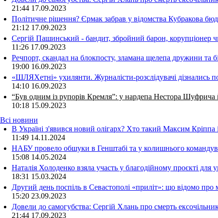
21:44
17.09.2023
Політичне рішення? Єрмак забрав у відомства Кубракова бюдж
21:12
17.09.2023
Сергій Пашинський - бандит, збройний барон, корупціонер ч
11:26
17.09.2023
Речпорт, скандал на блокпосту, зламана щелепа дружини та 
19:00
16.09.2023
«ШЛЯХетні» ухилянти. Журналісти-розслідувачі дізнались под
14:10
16.09.2023
“Був одним із рупорів Кремля”: у нардепа Нестора Шуфрича
10:18
15.09.2023
Всі новини
В Україні з'явився новий олігарх? Хто такий Максим Кріппа
11:49 14.11.2024
НАБУ провело обшуки в Генштабі та у колишнього командува
15:08 14.05.2024
Наталія Холоденко взяла участь у благодійному проєкті для у
18:31 15.03.2024
Другий день поспіль в Севастополі «приліт»: що відомо про
15:20 23.09.2023
Довели до самогубства: Сергій Хлань про смерть ексочільни
21:44 17.09.2023