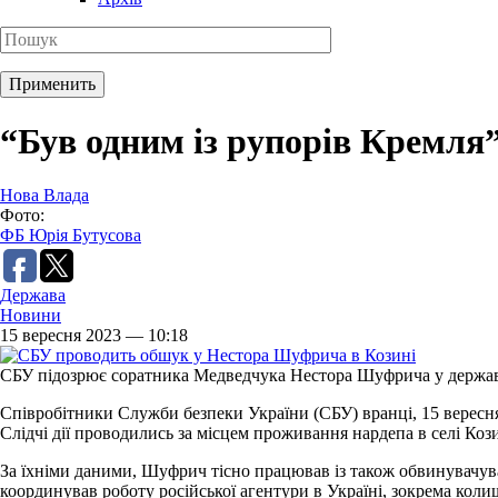
“Був одним із рупорів Кремля
Нова Влада
Фото:
ФБ Юрія Бутусова
Держава
Новини
15 вересня 2023 — 10:18
СБУ підозрює соратника Медведчука Нестора Шуфрича у держав
Співробітники Служби безпеки України (СБУ) вранці, 15 вересн
Слідчі дії проводились за місцем проживання нардепа в селі Коз
За їхніми даними, Шуфрич тісно працював із також обвинувачув
координував роботу російської агентури в Україні, зокрема кол