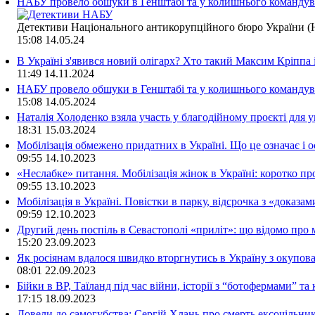
НАБУ провело обшуки в Генштабі та у колишнього командува
Детективи Національного антикорупційного бюро України (Н
15:08
14.05.24
В Україні з'явився новий олігарх? Хто такий Максим Кріппа
11:49
14.11.2024
НАБУ провело обшуки в Генштабі та у колишнього командува
15:08
14.05.2024
Наталія Холоденко взяла участь у благодійному проєкті для у
18:31
15.03.2024
Мобілізація обмежено придатних в Україні. Що це означає і 
09:55
14.10.2023
«Неслабке» питання. Мобілізація жінок в Україні: коротко пр
09:55
13.10.2023
Мобілізація в Україні. Повістки в парку, відсрочка з «доказа
09:59
12.10.2023
Другий день поспіль в Севастополі «приліт»: що відомо про
15:20
23.09.2023
Як росіянам вдалося швидко вторгнутись в Україну з окупо
08:01
22.09.2023
Бійки в ВР, Таїланд під час війни, історії з “ботофермами” 
17:15
18.09.2023
Довели до самогубства: Сергій Хлань про смерть ексочільни