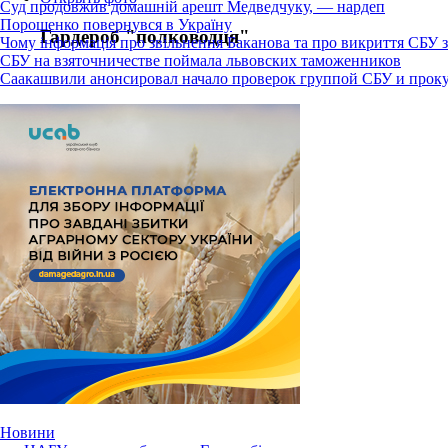
Суд продовжив домашній арешт Медведчуку, — нардеп
Порошенко повернувся в Україну
Гардероб "полководця"
Чому інформація про звільнення Баканова та про викриття СБУ з
СБУ на взяточничестве поймала львовских таможенников
Саакашвили анонсировал начало проверок группой СБУ и прок
Новини