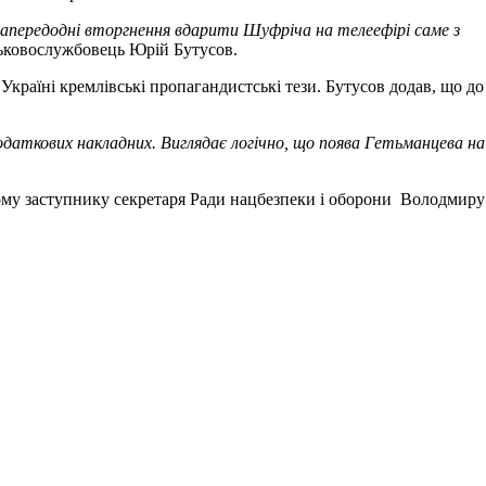
ь напередодні вторгнення вдарити Шуфріча на телеефірі саме з
йськовослужбовець Юрій Бутусов.
країні кремлівські пропагандистські тези. Бутусов додав, що до
одаткових накладних. Виглядає логічно, що поява Гетьманцева на
ому заступнику секретаря Ради нацбезпеки і оборони Володмиру