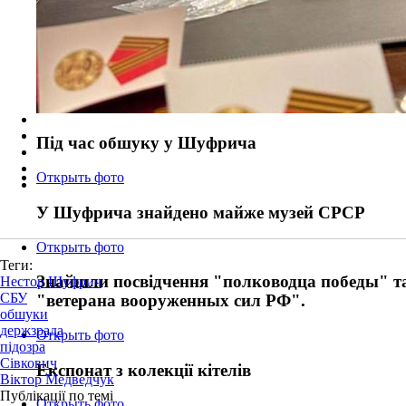
Під час обшуку у Шуфрича
Открыть фото
У Шуфрича знайдено майже музей СРСР
Открыть фото
Теги:
Знайшли посвідчення "полководца победы" т
Нестор Шуфрич
СБУ
"ветерана вооруженных сил РФ".
обшуки
держзрада
Открыть фото
підозра
Сівкович
Експонат з колекції кітелів
Віктор Медведчук
Публікації по темі
Открыть фото