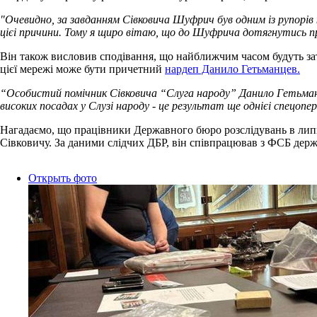
"Очевидно, за завданням Сівковича Шуфрич був одним із рупорів 
цієі причини. Тому я щиро вітаю, що до Шуфрича дотягнутись п
Він також висловив сподівання, що найближчим часом будуть затр
цієї мережі може бути причетний
нардеп Данило Гетьманцев.
“Особистий помічник Сівковича “Слуга народу” Данило Гетьманце
високих посадах у Слузі народу - це результат ще однієі спецоп
Нагадаємо, що працівники Державного бюро розслідувань в липн
Сівковичу. За даними слідчих ДБР, він співпрацював з ФСБ держа
Открыть фото