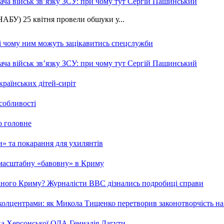
ча військ зв’язку ЗСУ: при чому тут Сергій Пашинський
АБУ) 25 квітня провели обшуки у...
 і чому ним можуть зацікавитись спецслужби
ча військ зв’язку ЗСУ: при чому тут Сергій Пашинський
країнських дітей-сиріт
особливості
о головне
ми» та покарання для ухилянтів
 масштабну «бавовну» в Криму
ваного Криму? Журналісти ВВС дізнались подробиці справи
та колцентрами: як Микола Тищенко перетворив законотворчість на
ка Херсонської ОДА Геннадія Лагути