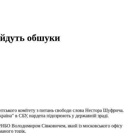
 йдуть обшуки
нтського комітету з питань свободи слова Нестора Шуфрича.
раїна" в СБУ, нардепа підозрюють у державній зраді.
 РНБО Володимиром Сівковичем, який із московського офісу
маного торік.