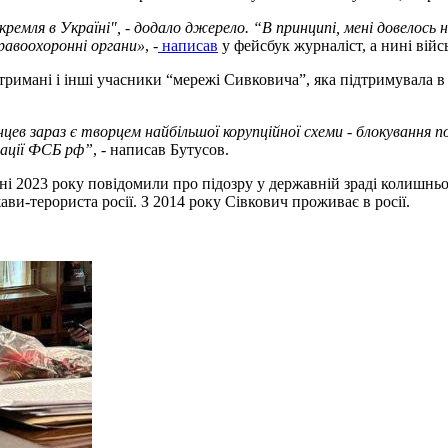
кремля в Україні", - додало джерело. “В принципі, мені довелос
равоохоронні органи»
, -
написав
у фейсбук журналіст, а нині ві
имані і інші учасники “мережі Сивковича”, яка підтримувала в У
в зараз є творцем найбільшої корупційної схеми - блокування п
ерації ФСБ рф”
, - написав Бутусов.
і 2023 року повідомили про підозру у державній зраді колишнь
ви-терориста росії. З 2014 року Сівкович проживає в росії.