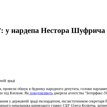
”: у нардепа Нестора Шуфрича
ній зраді
я, провели обшук в будинку народного депутата, голови парламе
ин під Києвом. Як
повідомляють
джерела агентства "Інтерфакс-Ук
аним у державній зраді екснардепом, ексзаступником секретаря
ишнього начальника кримського главку СБУ Олега Кулініча, затри