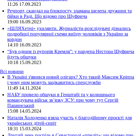
11:26
17.09.2023
Речпорт, скандал на блокпосту, зламана щелепа дружини та
бійки в Раді. Що відомо про Шуфрича
19:00
16.09.2023
«ШЛЯХетні» ухилянти. Журналісти-розслідувачі дізнались
подробиці популярної схеми виїзду чоловіків з України за
кордон
14:10
16.09.2023
“Був одним із рупорів Кремля”: у нардепа Нестора Шуфрича
йдуть обшуки
10:18
15.09.2023
Всі новини
В Україні з'явився новий олігарх? Хто такий Максим Кріппа
і чому ним можуть зацікавитись спецслужби
11:49 14.11.2024
НАБУ провело обшуки в Генштабі та у колишнього
командувача військ зв’язку ЗСУ: при чому тут Сергій
Пашинський
15:08 14.05.2024
Наталія Холоденко взяла участь у благодійному проєкті для
українських дітей-сиріт
18:31 15.03.2024
Другий день поспіль в Севастополі «приліт»: що відомо про