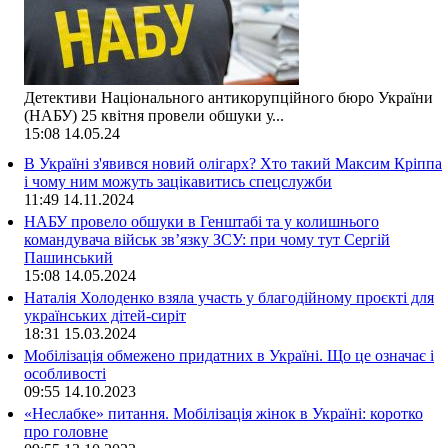
Детективи Національного антикорупційного бюро України
(НАБУ) 25 квітня провели обшуки у...
15:08
14.05.24
В Україні з'явився новий олігарх? Хто такий Максим Кріппа
і чому ним можуть зацікавитись спецслужби
11:49
14.11.2024
НАБУ провело обшуки в Генштабі та у колишнього
командувача військ зв’язку ЗСУ: при чому тут Сергій
Пашинський
15:08
14.05.2024
Наталія Холоденко взяла участь у благодійному проєкті для
українських дітей-сиріт
18:31
15.03.2024
Мобілізація обмежено придатних в Україні. Що це означає і
особливості
09:55
14.10.2023
«Неслабке» питання. Мобілізація жінок в Україні: коротко
про головне