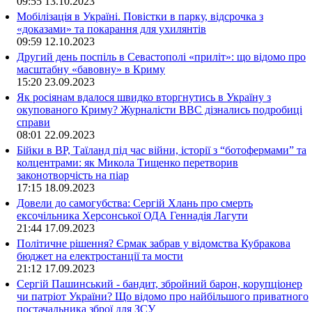
09:55
13.10.2023
Мобілізація в Україні. Повістки в парку, відсрочка з
«доказами» та покарання для ухилянтів
09:59
12.10.2023
Другий день поспіль в Севастополі «приліт»: що відомо про
масштабну «бавовну» в Криму
15:20
23.09.2023
Як росіянам вдалося швидко вторгнутись в Україну з
окупованого Криму? Журналісти ВВС дізнались подробиці
справи
08:01
22.09.2023
Бійки в ВР, Таїланд під час війни, історії з “ботофермами” та
колцентрами: як Микола Тищенко перетворив
законотворчість на піар
17:15
18.09.2023
Довели до самогубства: Сергій Хлань про смерть
ексочільника Херсонської ОДА Геннадія Лагути
21:44
17.09.2023
Політичне рішення? Єрмак забрав у відомства Кубракова
бюджет на електростанції та мости
21:12
17.09.2023
Сергій Пашинський - бандит, збройний барон, корупціонер
чи патріот України? Що відомо про найбільшого приватного
постачальника зброї для ЗСУ