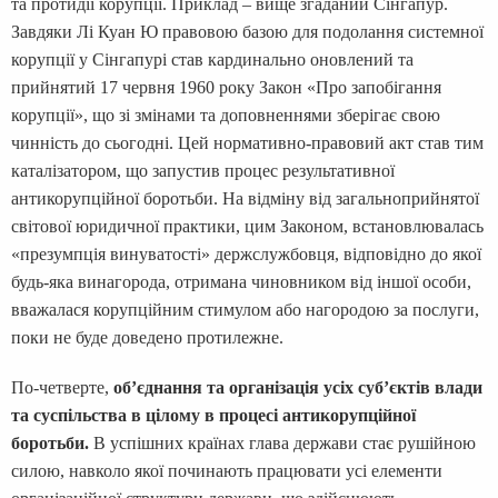
та протидії корупції. Приклад – вище згаданий Сінгапур.
Завдяки Лі Куан Ю правовою базою для подолання системної
корупції у Сінгапурі став кардинально оновлений та
прийнятий 17 червня 1960 року Закон «Про запобігання
корупції», що зі змінами та доповненнями зберігає свою
чинність до сьогодні. Цей нормативно-правовий акт став тим
каталізатором, що запустив процес результативної
антикорупційної боротьби. На відміну від загальноприйнятої
світової юридичної практики, цим Законом, встановлювалась
«презумпція винуватості» держслужбовця, відповідно до якої
будь-яка винагорода, отримана чиновником від іншої особи,
вважалася корупційним стимулом або нагородою за послуги,
поки не буде доведено протилежне.
По-четверте,
об’єднання та організація усіх суб’єктів влади
та суспільства в цілому в процесі антикорупційної
боротьби.
В успішних країнах глава держави стає рушійною
силою, навколо якої починають працювати усі елементи