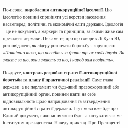
По-перше,
вироблення антикорупційної ідеології.
Цю
ідеологію повинні сприйняти усі верстви населення,
насамперед, політичні та економічні еліти держави. Ідеологія
– це не документ, а маркери та принципи, за якими живе сам
президент держави. Це саме те, про що говорив Лі Куан Ю,
розповідаючи, як лідеру розпочати боротьбу з корупцією:
«Почніть з того, що посадіть за ґрати трьох своїх друзів. Ви
знаєте за що, вони знають за що, і народ вам повірить».
По-друге,
контроль розробки стратегії антикорупційної
боротьби та плану її практичної реалізації.
Саме глава
держави, а не парламент чи будь-який правоохоронний або
антикорупційний орган, повинен взяти на себе
відповідальність щодо напрацювання та затвердження
антикорупційної стратегії держави. І тут мова вже йде про
Єдиний документ, виконання якого буде гарантуватися саме
інститутом президенства. Наведу приклад. При Президенті