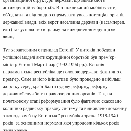
організаційної структури держави, що здійснюють
антикорупційну боротьбу. Він покликаний мобілізувати,
об’єднати та відповідно спрямувати увесь потенціал органів
державної влади, всіх верст населення держави (насамперед,
еліт) та суспільство в цілому на викорінення корупції як
явища.
Тут характерним є приклад Естонії. У витоків побудови
успішної моделі антикорупційної боротьби був прем’єр-
міністр Естонії Март Лаар (1992-1994 рр.). Естонія –
парламентська республіка, де головою держави фактично є
прем‘єр. Саме за його ініціативи було проведено найбільш
жорстку серед країн Балтії судову реформу, реформу
державної служби та правоохоронних органів. Так, на
початковому етапі реформування було фактично скасовано
колишню радянську правову систему та відновлено довоєнну
законодавчу базу Естонської республіки зразка 1918-1940
років, за основними нормами якої упродовж кількох років
жила країна.