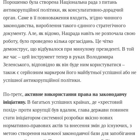
Порошенко була створена Національна рада з питань
антикорупційної політики, як консультативно-дорадчий
орган. Саме в її повноваження входить, згідно чинного
законодавства, вироблення такого єдиного стратегічного
документу. Але, як відомо, Нацрада навіть не розпочала свою
роботу, було проведено кілька оргзасідань. Це чітко
демонструє, що відбувалося при минулому президенті. В той
же час – цей інструмент тепер в руках Володимира
Зеленського, відповідно як він буде ним користуватися –
також є серйозним маркером його майбутньої успішної або не
успішної антикорупційної політики.
По-третє,
активне використання права на законодавчу
ініціативу.
В багатьох успішних країнах, де «хрестовий
похід» проти корупції був вдалим, глава держави повинен
стати ініціатором системної розробки якісно нових
нормативно-правових актів та внесення змін до існуючих, з
метою створення належної законодавчої бази для запобігання