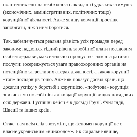
політичних еліт на необхідності ліквідації будь-яких стимулів
(економічних, адміністративних, політичних тощо)
корупційної діяльності. Адже явищу корупції простіше
запобігати, ніж з ним боротися.
Так, забезпечується реальна рівність усіх громадян перед
законом; надається гідний рівень заробітної плати посадовим
особам держави; максимально спрощується адміністративні
послуги; зосереджується увага правоохоронних органів на
потенційно загрозливих сферах діяльності, а також корупції
«топ» посадовців тощо. Адже як показує досвід країн, що
досягли успіху у боротьбі з корупцією, «побутова» корупція
зникає сама по собі після ліквідації корупції вищих посадових
осіб держави. І успішні кейси є в досвіді Грузії, Фінляндії,
Швеції та інших країн.
Отже, нам всім слід зрозуміти, що феномен корупції не є
власне українським «винаходом». Як соціальне явище,