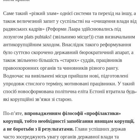
Саме такий «різкий злам» однієї системи та перехід на іншу, а
також величезний запит у суспільстві на «очищення влади від
радянських кадрів» (Реформи Лаара здійснювались під
лозунгом plats puhtaks! (звільнимо місце!)) став визначальним
антикорупційним заходом. Внаслідок такого реформування
було суттєво скорочено державний бюрократичний апарат, а
також звільнено більшість «старих» суддів, працівників
правоохоронних органів та чиновників різного рангу.
Водночас на вивільнені місця прийшли нові, підготовлені
упродовж стислого терміну, мотивовані працівники. У такий
спосіб новосформована політична еліта Естонії втратила будь-
які корупційні зв’язки зі старою.
По-п’яте,
впровадженням філософії «профілактики»
корупції, тобто необхідності запобігання явищам корупції,
а не боротьби з її результатами.
Глави успішних держав
часто зосереджують увагу органів державної влади та