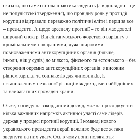
сказати, що саме світова практика свідчить (а відповідно – це
не популістські твердження), що провідну роль у протидії
корупції відігравали переважно політичні еліти і перш за все
– президенти. А щодо арсеналу протидії – то він має доволі
широкий спектр. Від сінгапурського жорсткого варіанту з
кримінальними покараннями, дуже широкими
повноваженнями антикорупційних органів (більше,
інколи, ніж у судів) до м‘якого, фінського та естонського – без
створення окремих антикорупційних органів, з високим
рівнем зарплат та соцпакетів для чиновників, із
встановленням незначної різниці між доходами найбідніших
та найбагатших громадян країни.
Отже, з огляду на закордонний досвід, можна прослідкувати
кілька важливих напрямків активної участі саме лідерів
держав у процесі протидії корупції. І команді нового
українського президента вкрай важливо буде все ж таки
звернути на них увагу. Ось в чому вони полягають: