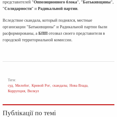
представителей "
Оппозиционного блока
", "
Батькивщины
",
"
Солидарности
" и
Радикальной партии
.
Вследствие скандала, который поднялся, местные
организации "Батькивщины" и Радикальной партии были
расформированы, а
БПП
отозвал своего представителя в
городской территориальной комиссии.
Теги:
суд
Милобог
Кривой Рог
скандалы
Нова Влада
Коррупция
Вилкул
Публікації по темі