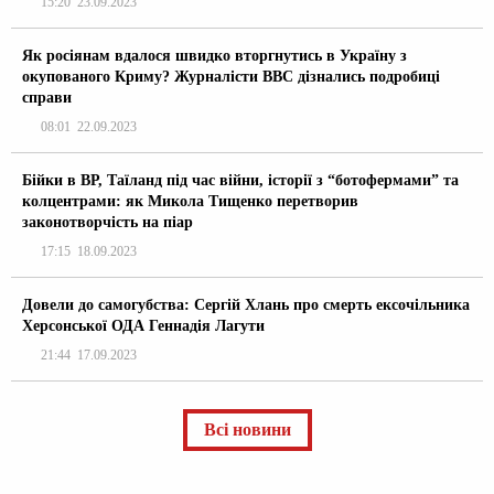
15:20
23.09.2023
Як росіянам вдалося швидко вторгнутись в Україну з
окупованого Криму? Журналісти ВВС дізнались подробиці
справи
08:01
22.09.2023
Бійки в ВР, Таїланд під час війни, історії з “ботофермами” та
колцентрами: як Микола Тищенко перетворив
законотворчість на піар
17:15
18.09.2023
Довели до самогубства: Сергій Хлань про смерть ексочільника
Херсонської ОДА Геннадія Лагути
21:44
17.09.2023
Всі новини