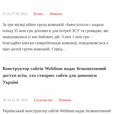
11:24 27.05.2022
Бізнес
Новини
За три місяці війни група компаній «Інвестохіллс» надала
понад 35 млн грн допомоги для потреб ЗСУ та громадян, які
евакуювалися із зон бойових дій. З них 1 млн грн –
благодійні внески співробітників компанії, повідомляється у
прес-релізі групи компаній. Серед...
Конструктор сайтів Weblium надає безкоштовний
доступ всім, хто створює сайти для допомоги
Україні
10:34 12.05.2022
Суспільство
Новини
Український конструктор сайтів Weblium надає безкоштовний