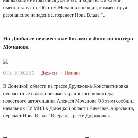
нападавшие не пытались убить его и водителя, а хотели
именно запугать.Об этом Мочанов сообщил, комментируя
резонансное нападение, передает Нова Влада."...
На Донбассе неизвестные битами избили волонтера
Мочанова
00:01 10.09.2015
Держава
Новини
В Донецкой области на трассе Дружковка-Константиновка
неизвестные избили битами украинского волонтера,
известного автогонщика Алексея Мочанова.Об этом сообщил
начальник ГУ МВД в Донецкой области Вячеслав Аброськин,
передает Нова Влада."Вчера на трассе Дружковка-...