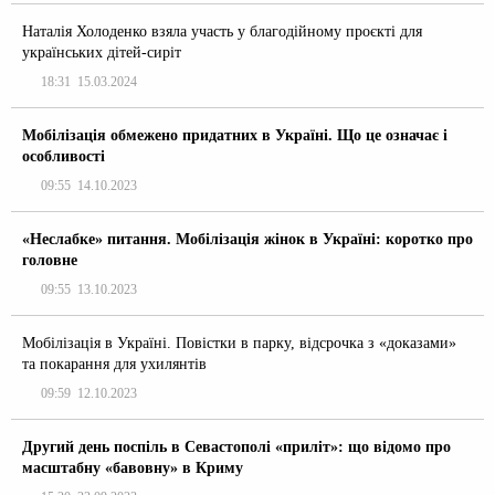
Наталія Холоденко взяла участь у благодійному проєкті для
українських дітей-сиріт
18:31
15.03.2024
Мобілізація обмежено придатних в Україні. Що це означає і
особливості
09:55
14.10.2023
«Неслабке» питання. Мобілізація жінок в Україні: коротко про
головне
09:55
13.10.2023
Мобілізація в Україні. Повістки в парку, відсрочка з «доказами»
та покарання для ухилянтів
09:59
12.10.2023
Другий день поспіль в Севастополі «приліт»: що відомо про
масштабну «бавовну» в Криму